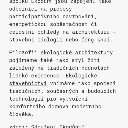
spolku Ekodům jsou zapojeni také
odborníci na procesy
participativního navrhování,
energetickou soběstačnost či
celostní pohledy na architekturu –
stavební biologii
nebo
feng-shui
.
Filozofii
ekologické architektury
pojímáme také jako styl žití
založený na tradičních hodnotách
lidské existence.
Ekologické
stavebnictví
vnímáme jako spojení
tradičních, současných a budoucích
technologií pro vytvoření
komfortního domova moderního
člověka.
zdroj:
Sdružení Ekodům