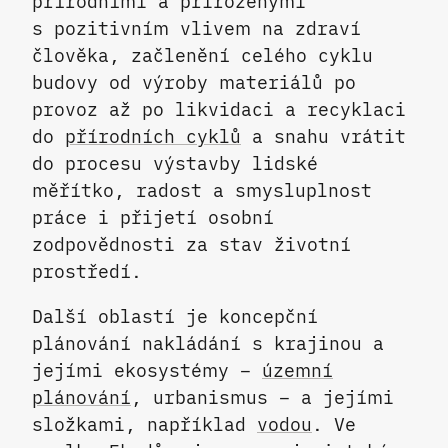
přírodními a přirozenými
s pozitivním vlivem na zdraví
člověka, začlenění celého cyklu
budovy od výroby materiálů po
provoz až po likvidaci a recyklaci
do
přírodních cyklů
a snahu vrátit
do procesu výstavby lidské
měřítko, radost a smysluplnost
práce i přijetí osobní
zodpovědnosti za stav životní
prostředí.
Další oblastí je koncepční
plánování nakládání s krajinou a
jejími ekosystémy –
územní
plánování
, urbanismus – a jejími
složkami, například
vodou
. Ve